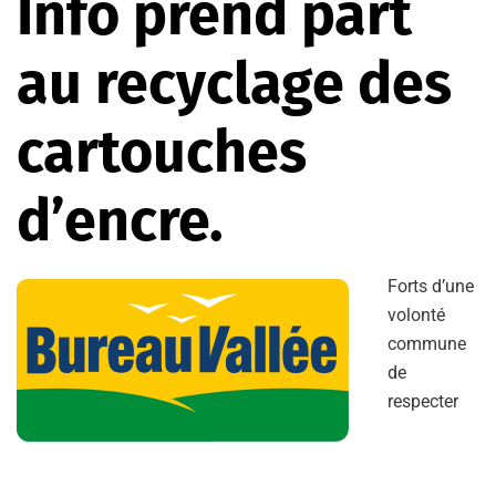
Info prend part
au recyclage des
cartouches
d’encre.
Forts d’une
volonté
commune
de
respecter