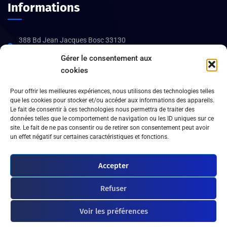
Informations
388 Bd Jean Jacques Bosc 33130
Bègles
Gérer le consentement aux
05 56 08 48 34
cookies
Heures d’ouverture :
Pour offrir les meilleures expériences, nous utilisons des technologies telles
que les cookies pour stocker et/ou accéder aux informations des appareils.
Du lundi au vendredi : de 8h30 h à 17h30,
Le fait de consentir à ces technologies nous permettra de traiter des
Samedi – Dimanche : FERMÉ
données telles que le comportement de navigation ou les ID uniques sur ce
site. Le fait de ne pas consentir ou de retirer son consentement peut avoir
un effet négatif sur certaines caractéristiques et fonctions.
Accepter
Refuser
©
2026
Gestion Services Info. Tous droits réservés.
Voir les préférences