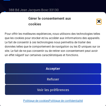
388 Bd Jean Jacques Bosc 33130
Bègles
Gérer le consentement aux
05 56 08 48 34
cookies
Heures d’ouverture :
Pour offrir les meilleures expériences, nous utilisons des technologies telles
que les cookies pour stocker et/ou accéder aux informations des appareils.
Du lundi au vendredi : de 8h30 h à 17h30,
Le fait de consentir à ces technologies nous permettra de traiter des
Samedi – Dimanche : FERMÉ
données telles que le comportement de navigation ou les ID uniques sur ce
site. Le fait de ne pas consentir ou de retirer son consentement peut avoir
un effet négatif sur certaines caractéristiques et fonctions.
Accepter
Refuser
©
2026
Gestion Services Info. Tous droits réservés.
Voir les préférences
Politique de cookies
Politique de confidentialité