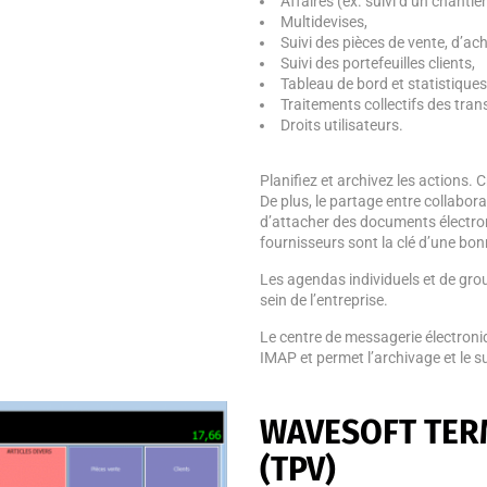
Affaires (ex. suivi d’un chantier
Multidevises,
Suivi des pièces de vente, d’ach
Suivi des portefeuilles clients,
Tableau de bord et statistiques
Traitements collectifs des tra
Droits utilisateurs.
Planifiez et archivez les actions.
De plus, le partage entre collabo
d’attacher des documents électroniq
fournisseurs sont la clé d’une bon
Les agendas individuels et de gro
sein de l’entreprise.
Le centre de messagerie électroni
IMAP et permet l’archivage et le su
WAVESOFT TERM
(TPV)