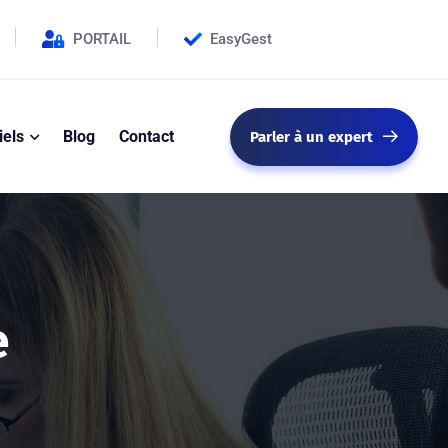
PORTAIL
EasyGest
iels
Blog
Contact
Parler à un expert
e