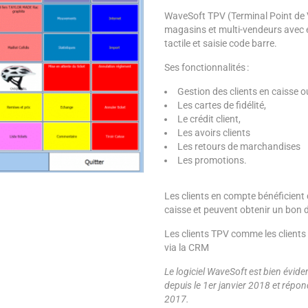
WaveSoft TPV (Terminal Point de V
magasins et multi-vendeurs avec é
tactile et saisie code barre.
Ses fonctionnalités :
Gestion des clients en caisse 
Les cartes de fidélité,
Le crédit client,
Les avoirs clients
Les retours de marchandises
Les promotions.
Les clients en compte bénéficient
caisse et peuvent obtenir un bon d
Les clients TPV comme les client
via la CRM
Le logiciel WaveSoft est bien évi
depuis le 1er janvier 2018 et rép
2017.