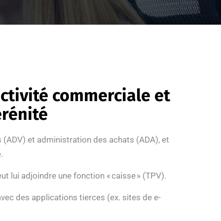
ctivité commerciale et
érénité
s (ADV) et administration des achats (ADA), et
.
t lui adjoindre une fonction « caisse » (TPV).
ec des applications tierces (ex. sites de e-