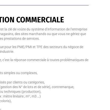
TION COMMERCIALE
st la clé de voûte du système d’information de l’entreprise
magasins, des sites marchands ou que vous ne gériez que
es prestations de services.
çue pour les PME/PMI et TPE des secteurs du négoce de
’industrie.
e, c’est la réponse commerciale à toutes problématiques de
ats simples ou complexes,
sés par clients ou catégories,
gestion des N° de lots et de série), contremarque,
u techniques (production),
 mètre linéaire ; m² ; m3 …)
coloris),