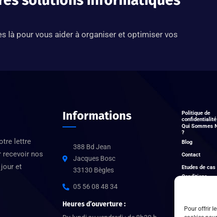
res solutions informatiques
 là pour vous aider à organiser et optimiser vos
Informations
Politique de
confidentialité
Qui Sommes 
?
otre lettre
Blog
388 Bd Jean
r recevoir nos
Contact
Jacques Bosc
jour et
Etudes de cas
33130 Bègles
Conditions
générales
05 56 08 48 34
Heures d’ouverture :
Pour offrir l