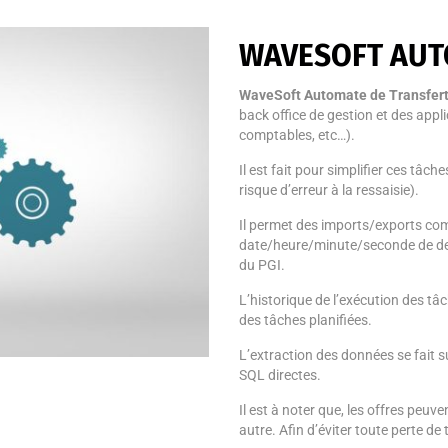
WAVESOFT AUT
WaveSoft
Automate de Transfer
back office de gestion et des appl
comptables, etc…).
Il est fait pour simplifier ces tâc
risque d’erreur à la ressaisie)
.
Il permet des imports/exports comp
date/heure/minute/seconde de de
du PG
I
.
L’historique de l’exécution des tâ
des tâches planifiées.
L
’extraction des données
se fait
s
SQL directes.
Il est à noter que, les offres peuv
autre. Afin d’éviter toute perte d