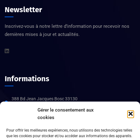
Newsletter
Inscrivez-vous à notre lettre d’information pour recevoir nos
dernières mises à jour et actualités.
Informations
388 Bd Jean Jacques Bosc 33130
Bègles
Gérer le consentement aux
05 56 08 48 34
cookies
Heures d’ouverture :
Pour offrir les meilleures expériences, nous utilisons des technologies telles
que les cookies pour stocker et/ou accéder aux informations des appareils.
Du lundi au vendredi : de 8h30 h à 17h30,