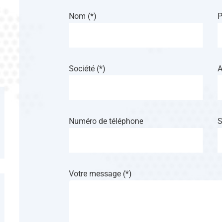
Nom (*)
P
Société (*)
A
Numéro de téléphone
S
Votre message (*)