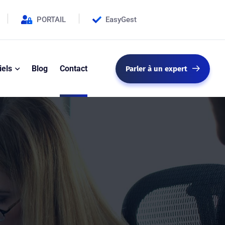
PORTAIL
EasyGest
iels
Blog
Contact
Parler à un expert