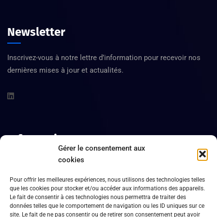
Newsletter
Inscrivez-vous à notre lettre d’information pour recevoir nos
dernières mises à jour et actualités.
Informations
Gérer le consentement aux
cookies
388 Bd Jean Jacques Bosc 33130
Pour offrir les meilleures expériences, nous utilisons des technologies telles
Bègles
que les cookies pour stocker et/ou accéder aux informations des appareils.
Le fait de consentir à ces technologies nous permettra de traiter des
05 56 08 48 34
données telles que le comportement de navigation ou les ID uniques sur ce
site. Le fait de ne pas consentir ou de retirer son consentement peut avoir
Heures d’ouverture :